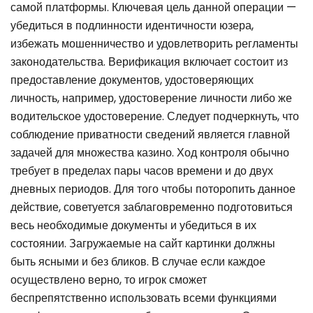
самой платформы. Ключевая цель данной операции —
убедиться в подлинности идентичности юзера,
избежать мошенничество и удовлетворить регламенты
законодательства. Верификация включает состоит из
предоставление документов, удостоверяющих
личность, например, удостоверение личности либо же
водительское удостоверение. Следует подчеркнуть, что
соблюдение приватности сведений является главной
задачей для множества казино. Ход контроля обычно
требует в пределах пары часов времени и до двух
дневных периодов. Для того чтобы поторопить данное
действие, советуется заблаговременно подготовиться
весь необходимые документы и убедиться в их
состоянии. Загружаемые на сайт картинки должны
быть ясными и без бликов. В случае если каждое
осуществлено верно, то игрок сможет
беспрепятственно использовать всеми функциями