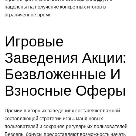
нацелены на получение конкретных итогов в
ограниченное время.
Игровые
Заведения Акции:
Безвложенные И
Взносные Оферы
Премии в игорных заведениях составляют важной
составляющей стратегии игры, маня новых
пользователей и сохраняя регулярных пользователей.
Бездепы бонусы предоставляют возможность начать