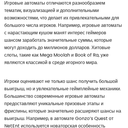
Игровые автоматы отличаются разнообразием
тематик, визуализацией и дополнительными
возможностями, что делает их привлекательными для
большого числа игроков. Например, игровые автоматы
с нарастающим кушом манят интерес геймеров
шансом заработать значительные суммы, которые
могут доходить до миллионов долларов. Хитовые
слоты, такие как Mega Moolah и Book of Ra, уже
являются классикой в среде игорного мира.
Игроки оценивают не только шанс получить большой
выигрыш, но и увлекательные геймплейные механики.
Большинство современные игровые автоматы
предоставляют уникальные призовые этапы и
фриспины, которые значительно расширяют шансы на
выигрыш. Например, в автомате Gonzo’s Quest от
NetEnt используется новаторская особенность