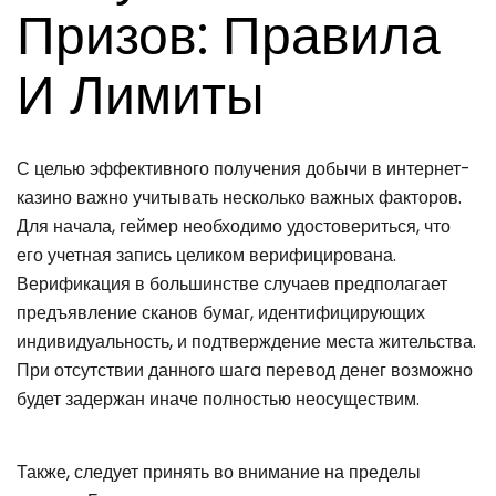
Призов: Правила
И Лимиты
С целью эффективного получения добычи в интернет-
казино важно учитывать несколько важных факторов.
Для начала, геймер необходимо удостовериться, что
его учетная запись целиком верифицирована.
Верификация в большинстве случаев предполагает
предъявление сканов бумаг, идентифицирующих
индивидуальность, и подтверждение места жительства.
При отсутствии данного шагa перевод денег возможно
будет задержан иначе полностью неосуществим.
Также, следует принять во внимание на пределы