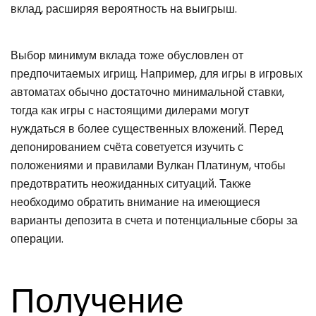
вклад, расширяя вероятность на выигрыш.
Выбор минимум вклада тоже обусловлен от
предпочитаемых игрищ. Например, для игры в игровых
автоматах обычно достаточно минимальной ставки,
тогда как игры с настоящими дилерами могут
нуждаться в более существенных вложений. Перед
депонированием счёта советуется изучить с
положениями и правилами Вулкан Платинум, чтобы
предотвратить неожиданных ситуаций. Также
необходимо обратить внимание на имеющиеся
варианты депозита в счета и потенциальные сборы за
операции.
Получение