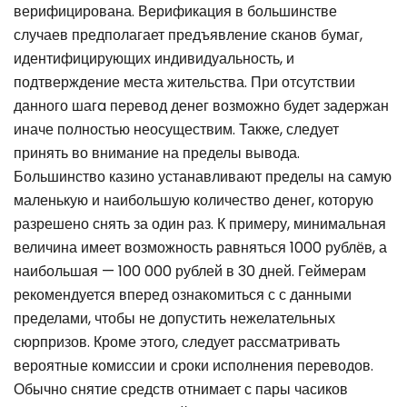
верифицирована. Верификация в большинстве
случаев предполагает предъявление сканов бумаг,
идентифицирующих индивидуальность, и
подтверждение места жительства. При отсутствии
данного шагa перевод денег возможно будет задержан
иначе полностью неосуществим. Также, следует
принять во внимание на пределы вывода.
Большинство казино устанавливают пределы на самую
маленькую и наибольшую количество денег, которую
разрешено снять за один раз. К примеру, минимальная
величина имеет возможность равняться 1000 рублёв, а
наибольшая — 100 000 рублей в 30 дней. Геймерам
рекомендуется вперед ознакомиться с с данными
пределами, чтобы не допустить нежелательных
сюрпризов. Кроме этого, следует рассматривать
вероятные комиссии и сроки исполнения переводов.
Обычно снятие средств отнимает с пары часиков