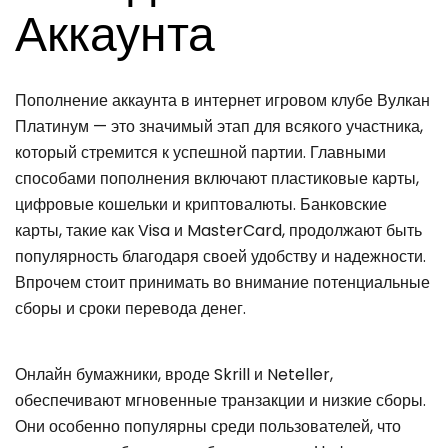
Аккаунта
Пополнение аккаунта в интернет игровом клубе Вулкан
Платинум — это значимый этап для всякого участника,
который стремится к успешной партии. Главными
способами пополнения включают пластиковые карты,
цифровые кошельки и криптовалюты. Банковские
карты, такие как Visa и MasterCard, продолжают быть
популярность благодаря своей удобству и надежности.
Впрочем стоит принимать во внимание потенциальные
сборы и сроки перевода денег.
Онлайн бумажники, вроде Skrill и Neteller,
обеспечивают мгновенные транзакции и низкие сборы.
Они особенно популярны среди пользователей, что